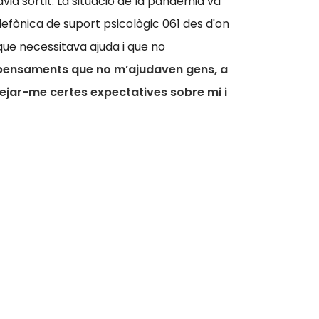
a sortit. La situació de la pandèmia va
elefònica de suport psicològic 061 des d'on
ue necessitava ajuda i que no
e pensaments que no m’ajudaven gens, a
tejar-me certes expectatives sobre mi i