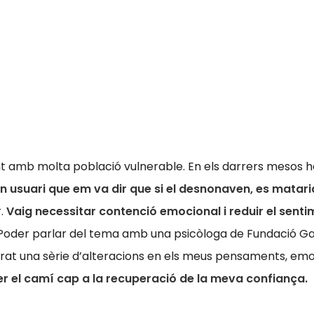
ment amb molta població vulnerable. En els darrers meso
n usuari que em va dir que si el desnonaven, es matari
r.
Vaig necessitar contenció emocional i reduir el sent
oder parlar del tema amb una psicòloga de Fundació Ga
at una sèrie d’alteracions en els meus pensaments, emoci
er el camí cap a la recuperació de la meva confiança.