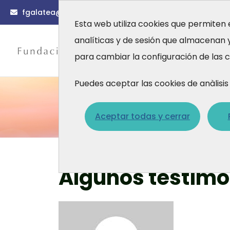
fgalatea@fgalatea.org
(0034) 93 567 88 56
Esta web utiliza cookies que permiten 
analíticas y de sesión que almacenan
Actualidad
Fo
para cambiar la configuración de las c
A quiénes nos diri
Algunos t
Puedes aceptar las cookies de anàlis
Aceptar todas y cerrar
¿Qué hacemos?
Inicio
¿Qué hacemos?
Asistencia
Algunos
Algunos testimo