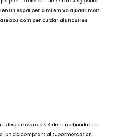
ue porto a dintre” a la porta i vaig poder
 en un espai per a mi em va ajudar molt.
 mateixos com per cuidar als nostres
 em despertava a les 4 de la matinada i no
ília. Un dia comprant al supermercat en