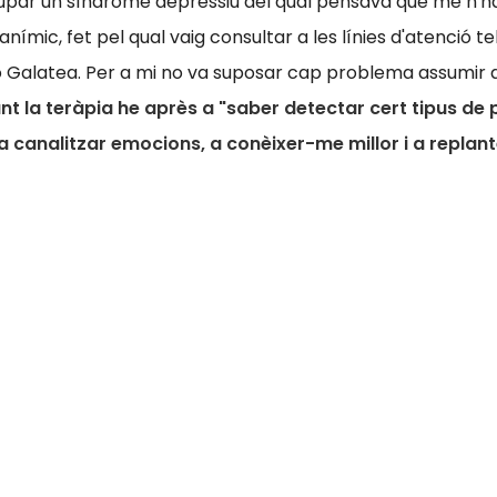
par un síndrome depressiu del qual pensava que me n'havi
nímic, fet pel qual vaig consultar a les línies d'atenció t
 Galatea. Per a mi no va suposar cap problema assumir q
nt la teràpia he après a "saber detectar cert tipus d
a canalitzar emocions, a conèixer-me millor i a replan