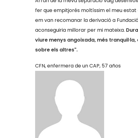
Arran de la meva separació vaig desenvolu
fer que empitjorés moltíssim el meu estat a
em van recomanar la derivació a Fundació
aconseguiria millorar per mi mateixa.
Dura
viure menys angoixada, més tranquil·la, 
sobre els altres".
CFN,
enfermera de un CAP, 57 años