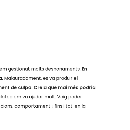
s hem gestionat molts desnonaments.
En
a
. Malauradament, es va produir el
iment de culpa. Creia que mai més podria
latea em va ajudar molt. Vaig poder
ons, comportament i, fins i tot, en la