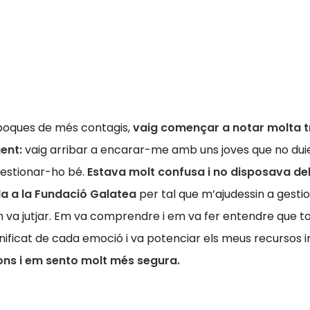
èpoques de més contagis,
vaig començar a notar molta tris
gent:
vaig arribar a encarar-me amb uns joves que no duie
gestionar-ho bé.
Estava molt confusa i no disposava del
da a la Fundació Galatea
per tal que m’ajudessin a gestio
va jutjar. Em va comprendre i em va fer entendre que to
ificat de cada emoció i va potenciar els meus recursos i
ions i em sento molt més segura.