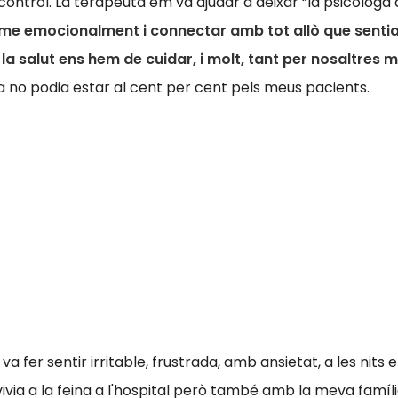
ontrol. La terapeuta em va ajudar a deixar “la psicòloga q
-me emocionalment i connectar amb tot allò que sentia
 la salut ens hem de cuidar, i molt, tant per nosaltres
da no podia estar al cent per cent pels meus pacients.
a fer sentir irritable, frustrada, amb ansietat, a les nits
 vivia a la feina a l'hospital però també amb la meva fam