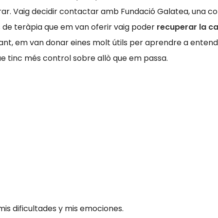
lorar. Vaig decidir contactar amb Fundació Galatea, una 
ions de teràpia que em van oferir vaig poder
recuperar la c
t, em van donar eines molt útils per aprendre a entendre
ue tinc més control sobre allò que em passa.
is dificultades y mis emociones.