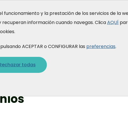
el funcionamiento y la prestación de los servicios de la 
 y recuperan información cuando navegas. Clica
AQUÍ
par
rmación
Quiénes somos
Qué hacemos
ookies.
gimos
estimonios
is pulsando ACEPTAR o CONFIGURAR las
preferencias
.
Rechazar todas
 testimonios
nios