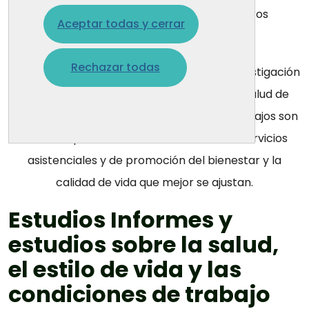
atención y promoción de la salud en foros
Aceptar todas y cerrar
internacionales.
Rechazar todas
A través de la realización de trabajos de investigación
se mejora el conocimiento del estado de salud de
nuestros colectivos profesionales. Estos trabajos son
la base a partir de la cual diseñamos los servicios
asistenciales y de promoción del bienestar y la
calidad de vida que mejor se ajustan.
Estudios
Informes y
estudios sobre la salud,
el estilo de vida y las
condiciones de trabajo