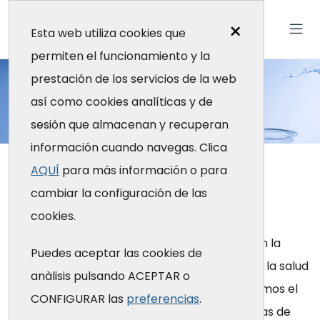
×
Esta web utiliza cookies que
permiten el funcionamiento y la
Investigación
prestación de los servicios de la web
así como cookies analíticas y de
sesión que almacenan y recuperan
¿Qué hacemos?
información cuando navegas. Clica
Inicio
¿Qué hacemos?
Investigación
AQUÍ
para más información o para
Investigación
cambiar la configuración de las
cookies.
La Fundación Galatea es un referente en la
Puedes aceptar las cookies de
generación y difusión de conocimiento sobre la salud
anàlisis pulsando ACEPTAR o
de los profesionales de la salud y promovemos el
CONFIGURAR las
preferencias
.
intercambio de experiencias en programas de