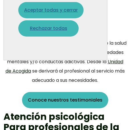
necesidades.
Aceptar todas y cerrar
Individual
Rechazar todas
Damos apoyo individual a los profesionales de la salud
que presentan malestar emocional, enfermedades
mentales y/o conductas adictivas. Desde la
Unidad
de Acogida
se derivará al profesional al servicio más
adecuado a sus necesidades.
Conoce nuestros testimoniales
Atención psicológica
Para profesionales de la