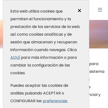
×
Esta web utiliza cookies que
permiten el funcionamiento y la
Asistencia
prestación de los servicios de la web
así como cookies analíticas y de
sesión que almacenan y recuperan
¿Qué hacemos?
información cuando navegas. Clica
Inici
¿Qué hacemos?
Asistencia
Individual
AQUÍ
para más información o para
Nuestros servicios asistenciales son gratuitos para
cambiar la configuración de las
todos los profesionales que forman parte del sistema
cookies.
de salud y los estudiantes de Medicina. Podrás
Puedes aceptar las cookies de
acceder a través de la Unidad de Acogida, que
anàlisis pulsando ACEPTAR o
tratará tu caso de forma totalmente confidencial y
CONFIGURAR las
preferencias
.
te dirigirá al recurso más adecuado según tus