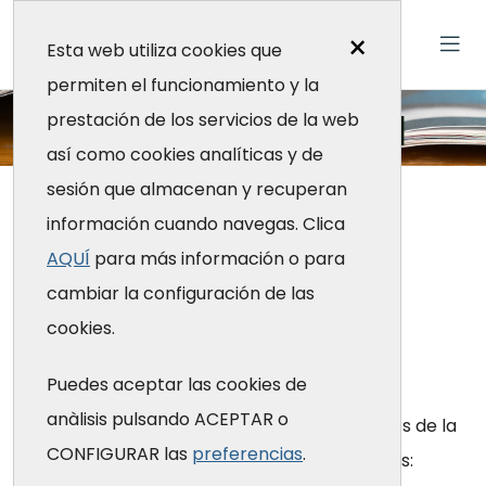
×
Esta web utiliza cookies que
permiten el funcionamiento y la
Sala de prensa
prestación de los servicios de la web
así como cookies analíticas y de
sesión que almacenan y recuperan
Inicio
Sala de prensa
información cuando navegas. Clica
Sala de prensa
AQUÍ
para más información o para
cambiar la configuración de las
cookies.
Imagen corporativa
Puedes aceptar las cookies de
anàlisis pulsando ACEPTAR o
En este espacio puede descargar los logotipos de la
CONFIGURAR las
preferencias
.
Fundación Galatea en sus diferentes versiones: