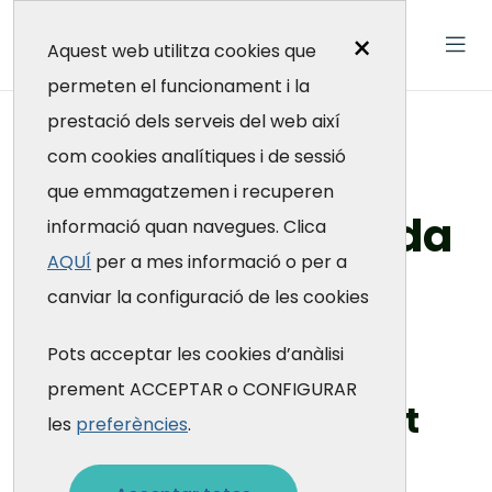
×
Aquest web utilitza cookies que
permeten el funcionament i la
prestació dels serveis del web així
404
com cookies analítiques i de sessió
que emmagatzemen i recuperen
Pàgina no trobada
informació quan navegues. Clica
AQUÍ
per a mes informació o per a
canviar la configuració de les cookies
Fundació Galatea
Pots acceptar les cookies d’anàlisi
prement ACCEPTAR o CONFIGURAR
Ups! No hem pogut
les
preferències
.
trobar la pàgina.