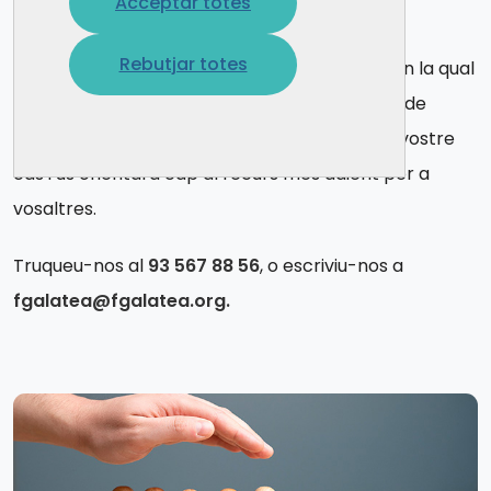
Acceptar totes
suport
.
Rebutjar totes
Contacteu amb la nostra
Unitat d’Acollida
, en la qual
un equip de professionals experts us atendrà de
manera
totalment confidencial
, valorarà el vostre
cas i us orientarà cap al recurs més adient per a
vosaltres.
Truqueu-nos al
93 567 88 56
,
o escriviu-nos a
fgalatea@fgalatea.org
.