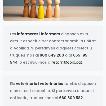
Les
infermeres i infermers
disposen d’un
circuit específic per contactar amb la Unitat
d’Acollida. Si pertanyeu a aquest col·lectiu,
truqueu-nos al
900 649 200
o al
655 195
544
, o escriviu-nos a
retorn@coib.cat
.
Els
veterinaris i veterinàries
també disposen
d’un circuit específic. Si pertanyeu a aquest
col·lectiu, truqueu-nos al
660 509 582
.