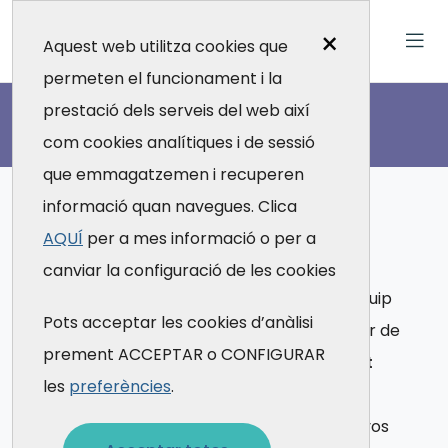
×
Aquest web utilitza cookies que
permeten el funcionament i la
Contacte
prestació dels serveis del web així
com cookies analítiques i de sessió
que emmagatzemen i recuperen
informació quan navegues. Clica
U
n
i
t
a
t
d
'
A
c
o
l
l
i
d
a
AQUÍ
per a mes informació o per a
canviar la configuració de les cookies
Si treballes a l’àmbit de la salut i tu o el teu equip
Pots acceptar les cookies d’anàlisi
voleu millorar les vostres habilitats per exercir de
prement ACCEPTAR o CONFIGURAR
manera més saludable o presenteu
patiment
les
preferències
.
emocional, problemes de salut mental i/o
conductes addictives
, som aquí per donar-vos