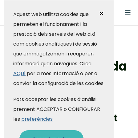
×
Aquest web utilitza cookies que
permeten el funcionament i la
prestació dels serveis del web així
404
com cookies analítiques i de sessió
que emmagatzemen i recuperen
Pàgina no trobada
informació quan navegues. Clica
AQUÍ
per a mes informació o per a
canviar la configuració de les cookies
Fundació Galatea
Pots acceptar les cookies d’anàlisi
prement ACCEPTAR o CONFIGURAR
Ups! No hem pogut
les
preferències
.
trobar la pàgina.