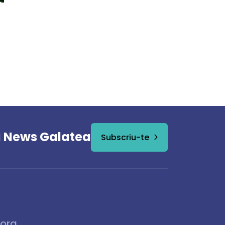
a News Galatea
Subscriu-te
.org