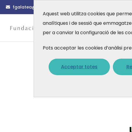
fgalatea@fgalatea.org
(0034) 93 567 88 56
Aquest web utilitza cookies que permet
analítiques i de sessió que emmagatz
Actualitat
per a canviar la configuració de les co
Pots acceptar les cookies d’anàlisi
Acceptar totes
Re