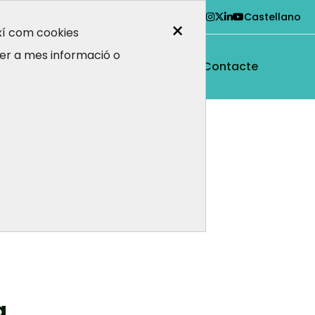
Castellano
×
ixí com cookies
er a mes informació o
i ens dirigim
Contacte
a