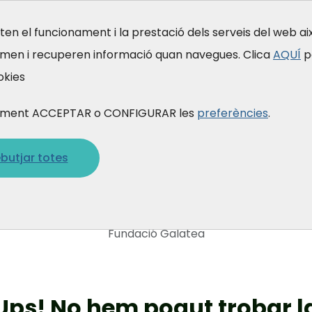
en el funcionament i la prestació dels serveis del web a
emen i recuperen informació quan navegues. Clica
AQUÍ
p
Formació
Qui som
Què fem
A qu
okies
 prement ACCEPTAR o CONFIGURAR les
preferències
.
404
butjar totes
Pàgina no trobada
Fundació Galatea
Ups! No hem pogut trobar l